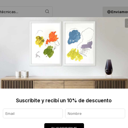
Enviamos
 ASESORAMOS
BLOG
QUIENES SOMOS
GIF
VALERI
$3960
Informaci
Ver tod
Suscribite y recibí un 10% de descuento
Origen de
Envíos