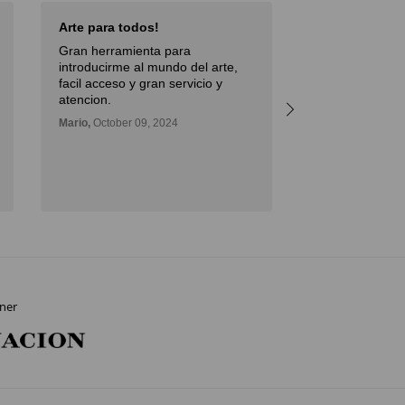
Arte para todos!
Excellent Serv
Gran herramienta para
Débora,
October 
introducirme al mundo del arte,
facil acceso y gran servicio y
atencion.
Mario,
October 09, 2024
ner