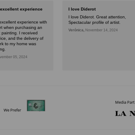
 excellent experience
I love Diderot
I love Diderot. Great attention,
excellent experience with
Spectacular profile of artist.
Art when purchasing an
Verónica,
November 14, 2024
 painting. I received
ice, and the delivery of
ork to my home was
ng.
ember 05, 2024
Media Part
We Prefer