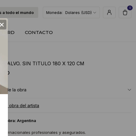
0
 a todo el mundo
Moneda:
Dolares (USD)
×
T CARD
CONTACTO
A CALVO. SIN TITULO 180 X 120 CM
 USD
ón de la obra
a la obra del artista
 la obra:
Argentina
 internacionales profesionales y asegurados.