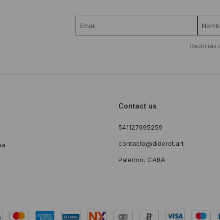
Recibirás 
Contact us
541127695259
s
contacto@diderot.art
ba
Palermo, CABA