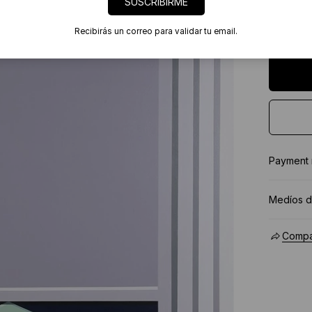
SUSCRIBIRME
7 días
Certif
Recibirás un correo para validar tu email.
★★★★
Payment
Medíos d
Compar