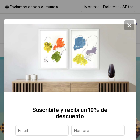
Enviamos a todo el mundo
Moneda:
Dolares (USD)
×
0
Home
>
Pintura
>
Geométrica
>
Suscribite y recibí un 10% de
descuento