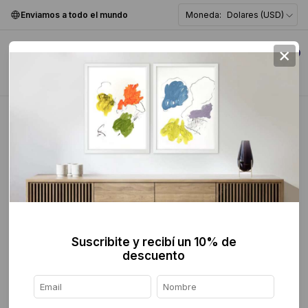
Enviamos a todo el mundo
Moneda:
Dolares (USD)
×
0
Home
>
Pintura
>
Abstracta
>
Suscribite y recibí un 10% de
descuento