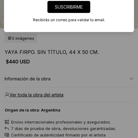
SUSCRIBIRME
Recibirás un correo para validar tu email.
3 imágenes
YAYA FIRPO. SIN TÍTULO, 44 X 50 CM.
$440 USD
Información de la obra
Ver toda la obra del artista
Origen de la obra:
Argentina
Envíos internacionales profesionales y asegurados.
7 días de prueba de obra, devoluciones garantizadas.
Certificado de autenticidad firmado por el artista