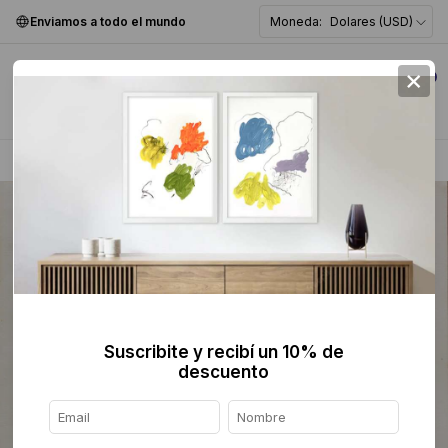
Enviamos a todo el mundo
Moneda:
Dolares (USD)
×
0
Home
>
Dibujo
>
Suscribite y recibí un 10% de
descuento