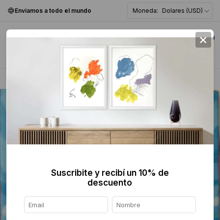
Enviamos a todo el mundo
Moneda:
Dolares (USD)
×
0
Home
>
Pintura
>
Figurativa
>
Suscribite y recibí un 10% de
descuento