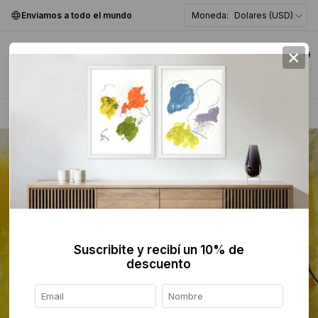
Enviamos a todo el mundo
Moneda:
Dolares (USD)
×
0
Home
>
Pintura
>
Figurativa
>
Suscribite y recibí un 10% de
descuento