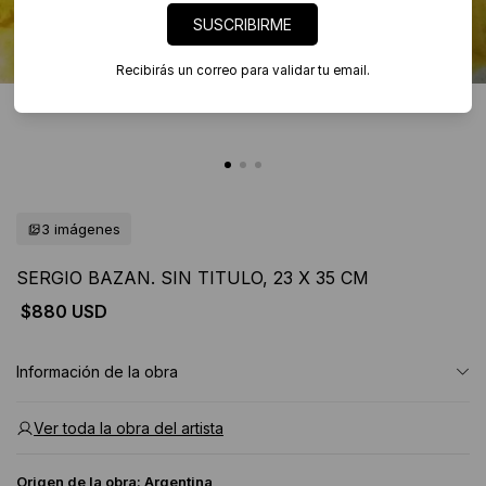
SUSCRIBIRME
Recibirás un correo para validar tu email.
3 imágenes
SERGIO BAZAN. SIN TITULO, 23 X 35 CM
$880 USD
Información de la obra
Ver toda la obra del artista
Origen de la obra:
Argentina