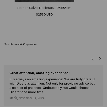
Hernan Salvo. Nosferatu, 105x155cm.
$2530 USD
reat attention, amazing experience!
Muy
t is always an amazing experience! We are truly grateful
Muy 
ith Diderot’s attention. Not only for providing advice but
nove
lso a lot of patience. Undoubtedly, we would choose
con 
iderot one more time...
Deli,
aría,
November 14, 2024