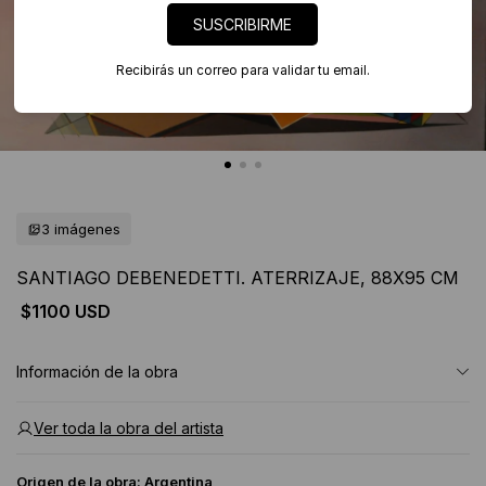
SUSCRIBIRME
Recibirás un correo para validar tu email.
3 imágenes
SANTIAGO DEBENEDETTI. ATERRIZAJE, 88X95 CM
$1100 USD
Información de la obra
Ver toda la obra del artista
Origen de la obra:
Argentina