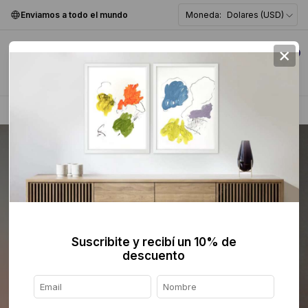
Enviamos a todo el mundo
Moneda:
Dolares (USD)
×
0
Home
>
Pintura
>
Abstracta
>
Suscribite y recibí un 10% de
descuento