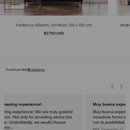
Federico Villarino. Sin titulo, 150 x 130 cm
Andre
$2750 USD
Muy buena experiencia
Muy buena experiencia. Diderot es una excelente y
novedosa forma de poder ver, aprender, comprar arte y
con la posibilidad de probarlo. Me fue muy bien!
Deli,
September 12, 2024