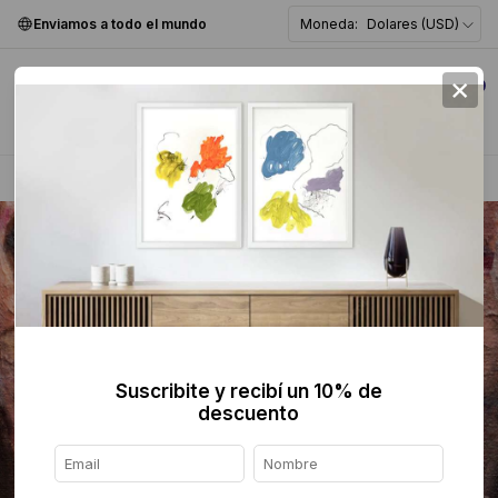
Enviamos a todo el mundo
Moneda:
Dolares (USD)
×
0
Home
>
Pintura
>
Figurativa
>
Suscribite y recibí un 10% de
descuento