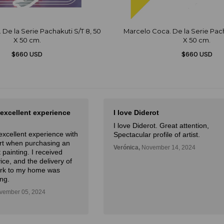
De la Serie Pachakuti S/T 8, 50
Marcelo Coca. De la Serie Pach
X 50 cm.
X 50 cm.
$660 USD
$660 USD
 excellent experience
I love Diderot
I love Diderot. Great attention,
excellent experience with
Spectacular profile of artist.
Art when purchasing an
Verónica,
November 14, 2024
 painting. I received
ice, and the delivery of
ork to my home was
ng.
ember 05, 2024