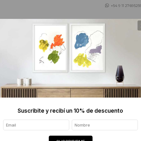
+54 9 11 2769525
 ASESORAMOS
TIENDA DE OBJETOS
BLOG
MARCEL
$660 
Informaci
Suscribite y recibí un 10% de descuento
Ver tod
Origen de