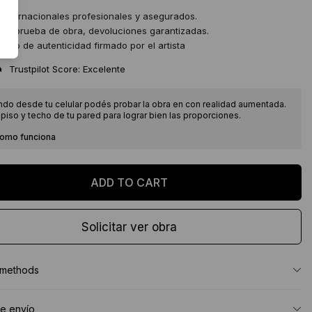
 internacionales profesionales y asegurados.
 de prueba de obra, devoluciones garantizadas.
icado de autenticidad firmado por el artista
★
Trustpilot Score: Excelente
ndo desde tu celular podés probar la obra en con realidad aumentada.
piso y techo de tu pared para lograr bien las proporciones.
como funciona
Solicitar ver obra
 methods
e envío