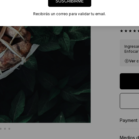
SUSCRIBIRME
Envíos
7 días
Recibirás un correo para validar tu email.
Certif
★★★★
Ingresa
Enfocar 
Ver 
Payment
Medíos d