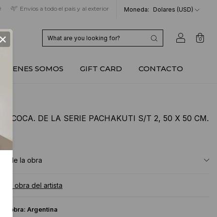
9
Envíos a todo el país y al exterior
Moneda:
Dolares (USD)
×
0
QUIENES SOMOS
GIFT CARD
CONTACTO
O COCA. DE LA SERIE PACHAKUTI S/T 2, 50 X 50 CM.
USD
ón de la obra
a la obra del artista
 la obra:
Argentina