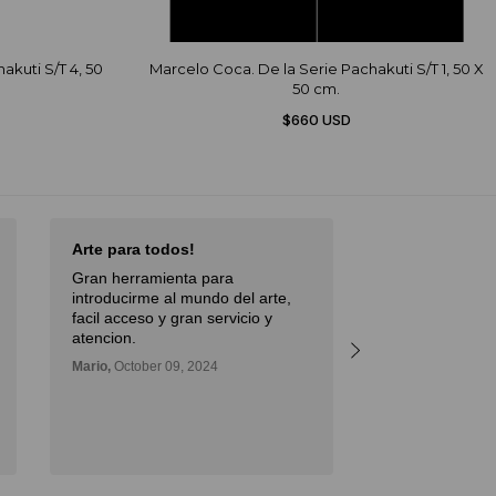
akuti S/T 4, 50
Marcelo Coca. De la Serie Pachakuti S/T 1, 50 X
50 cm.
$660 USD
Arte para todos!
Excellent Serv
Gran herramienta para
Débora,
October 
introducirme al mundo del arte,
facil acceso y gran servicio y
atencion.
Mario,
October 09, 2024