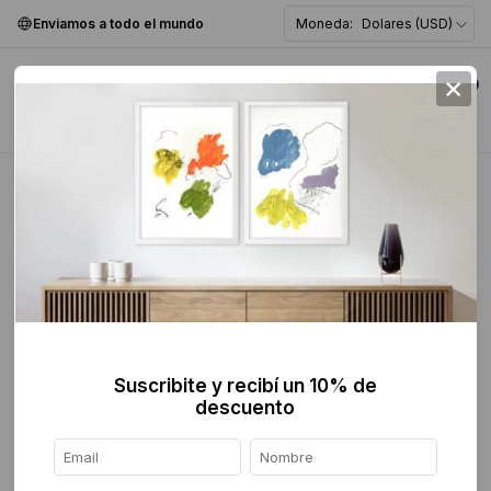
Enviamos a todo el mundo
Moneda:
Dolares (USD)
×
0
Home
>
Pintura
>
Suscribite y recibí un 10% de
descuento