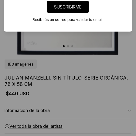
SUSCRIBIRME
Recibirás un correo para validar tu email.
3 imágenes
JULIAN MANZELLI. SIN TÍTULO. SERIE ORGÁNICA,
78 X 58 CM
$440 USD
Información de la obra
Ver toda la obra del artista