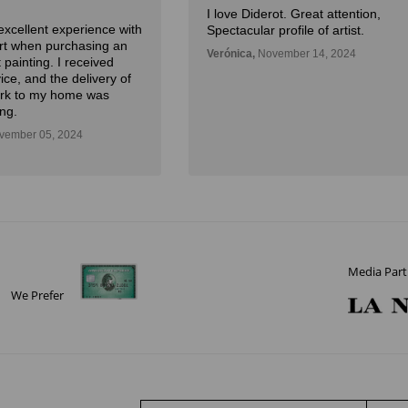
I love Diderot. Great attention,
excellent experience with
Spectacular profile of artist.
Art when purchasing an
Verónica,
November 14, 2024
 painting. I received
ice, and the delivery of
ork to my home was
ng.
ember 05, 2024
Media Part
We Prefer