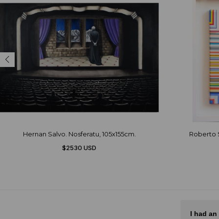
Hernan Salvo. Nosferatu, 105x155cm.
Roberto S
$2530 USD
El mejor sitio de arte de Latam
I had an