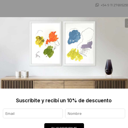
+54 9 11 2769525
 ASESORAMOS
TIENDA DE OBJETOS
BLOG
JAIME 
$3217 
Informaci
Suscribite y recibí un 10% de descuento
Ver tod
Origen de