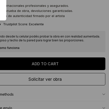
 internacionales profesionales y asegurados.
 de prueba de obra, devoluciones garantizadas.
icado de autenticidad firmado por el artista
★
Trustpilot Score: Excelente
ndo desde tu celular podés probar la obra en con realidad aumentada.
piso y techo de tu pared para lograr bien las proporciones.
como funciona
Solicitar ver obra
 methods
e envío