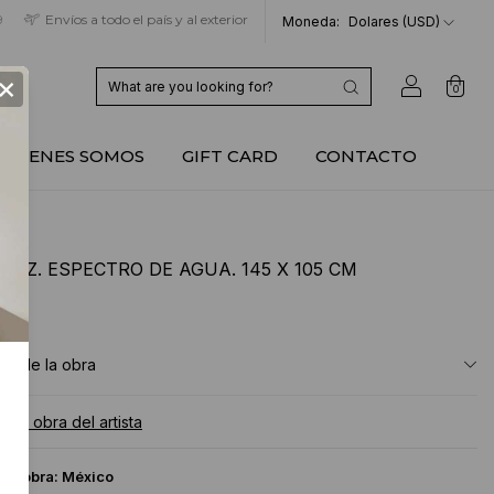
9
Envíos a todo el país y al exterior
Moneda:
Dolares (USD)
×
0
QUIENES SOMOS
GIFT CARD
CONTACTO
RUIZ. ESPECTRO DE AGUA. 145 X 105 CM
USD
ón de la obra
a la obra del artista
 la obra:
México