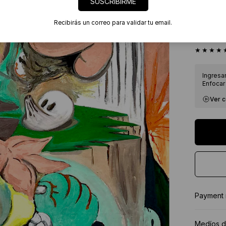
SUSCRIBIRME
Envíos
7 días
Recibirás un correo para validar tu email.
Certif
★★★★
Ingresa
Enfocar 
Ver 
Payment
Medíos d