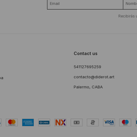
Recibirás 
Contact us
541127695259
s
contacto@diderot.art
ba
Palermo, CABA