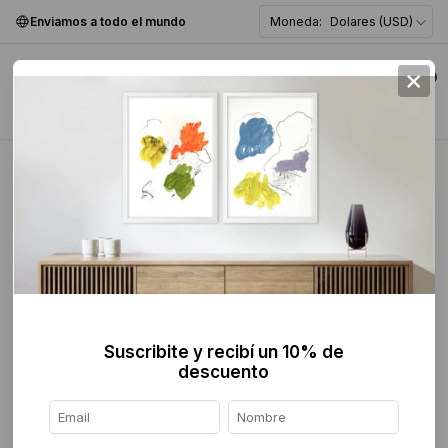
Enviamos a todo el mundo
Moneda:
Dolares (USD)
×
0
Home
>
Pintura
>
Abstracta
>
Suscribite y recibí un 10% de
descuento