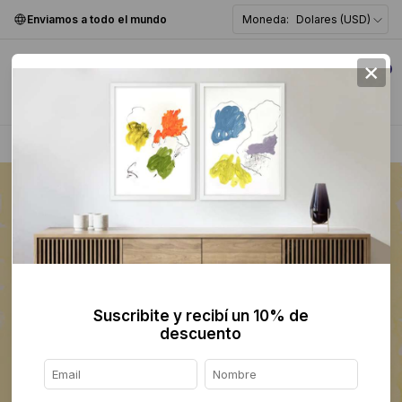
Enviamos a todo el mundo
Moneda:
Dolares (USD)
×
0
Home
>
Pintura
>
Figurativa
>
Suscribite y recibí un 10% de
descuento