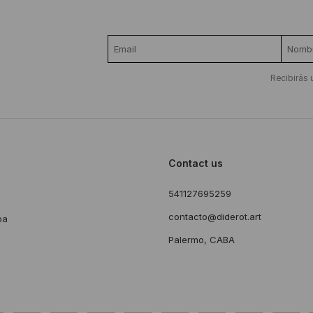
Recibirás 
Contact us
541127695259
s
contacto@diderot.art
ba
Palermo, CABA