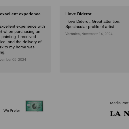
 excellent experience
I love Diderot
I love Diderot. Great attention,
excellent experience with
Spectacular profile of artist.
Art when purchasing an
Verónica,
November 14, 2024
 painting. I received
ice, and the delivery of
ork to my home was
ng.
ember 05, 2024
Media Part
We Prefer