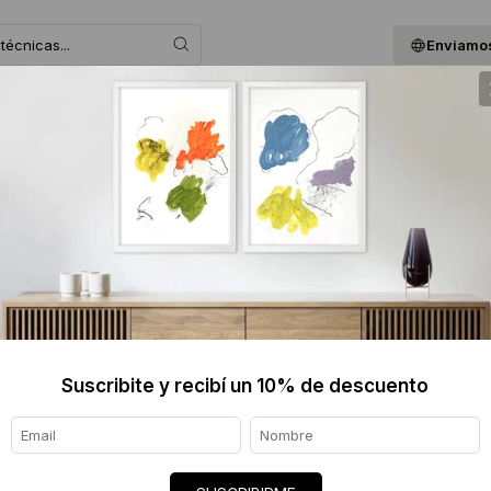
Enviamos
 ASESORAMOS
BLOG
QUIENES SOMOS
GIF
DIEGO 
$990 
Informaci
Ver tod
Suscribite y recibí un 10% de descuento
Origen de
Envíos