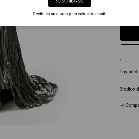
SUSCRIBIRME
7 días
Certif
Recibirás un correo para validar tu email.
★★★★
Payment
Medíos d
Compar