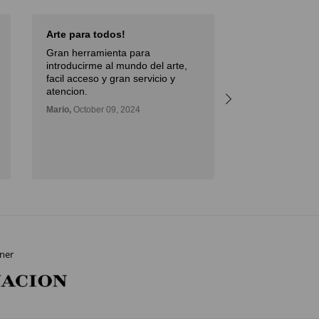
Arte para todos!
Excellent Serv
Gran herramienta para
Débora,
October 
introducirme al mundo del arte,
facil acceso y gran servicio y
atencion.
Mario,
October 09, 2024
ner