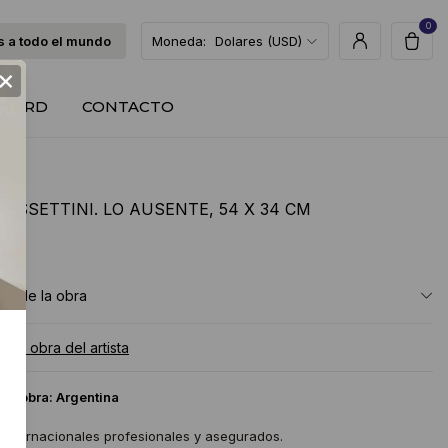
0
 a todo el mundo
Moneda:
Dolares (USD)
×
T CARD
CONTACTO
COSSETTINI. LO AUSENTE, 54 X 34 CM
USD
ón de la obra
a la obra del artista
 la obra:
Argentina
 internacionales profesionales y asegurados.