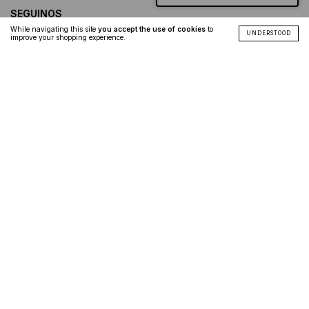
SEGUINOS
While navigating this site
you accept the use of cookies
to
UNDERSTOOD
improve your shopping experience.
Copyright Diderot.Art - 2026. All rights reserved.
Consumers Defense. For claims
enter here.
Cancel your order
Hecho por