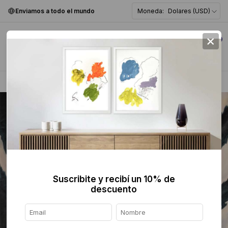
Enviamos a todo el mundo
Moneda:
Dolares (USD)
×
0
Home
>
Pintura
>
Abstracta
>
Suscribite y recibí un 10% de
descuento