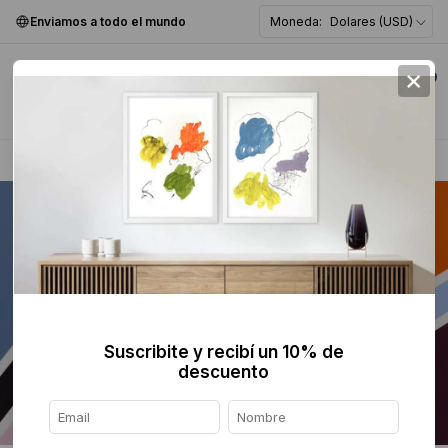
Enviamos a todo el mundo
Moneda:
Dolares (USD)
×
0
Home
>
Pintura
>
Abstracta
>
Suscribite y recibí un 10% de
descuento