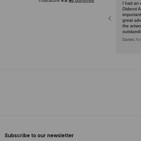
I had an 
a
especialmente por la curación
Diderot 
r,
experta y la atención.
important
idad
Julian,
November 01, 2024
great adv
n!
the artw
outstandi
Daniel,
Nov
Subscribe to our newsletter