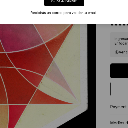
SUSCRIBIRME
Envíos
7 días
Recibirás un correo para validar tu email.
Certif
★★★★
Ingresa
Enfocar 
Ver 
Payment
Medíos d