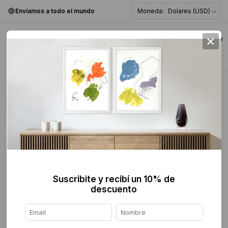
Enviamos a todo el mundo
Moneda:
Dolares (USD)
×
0
Home
>
breadcrumbs.mx
>
Descubre Nuevas Obras
Descubre Nuevas Obras
FILTER
Suscribite y recibí un 10% de
descuento