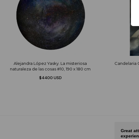
Alejandra López Yasky. La misteriosa
Candelaria O
naturaleza de las cosas #10, 190 x 180 cm
$4400 USD
Nice selection of art and fair
Great at
prices
experien
rot