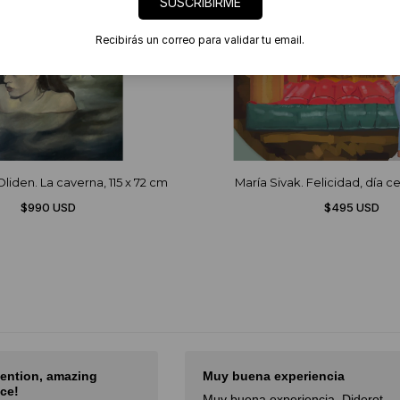
SUSCRIBIRME
Recibirás un correo para validar tu email.
liden. La caverna, 115 x 72 cm
María Sivak. Felicidad, día 
$990 USD
$495 USD
tention, amazing
Muy buena experiencia
ce!
Muy buena experiencia. Diderot