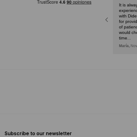
Eduardo,
28 de febrero, 2024
It is alw
a
experienc
r,
with Dide
idad
for provi
n!
of patien
would ch
time...
María,
Nov
Subscribe to our newsletter