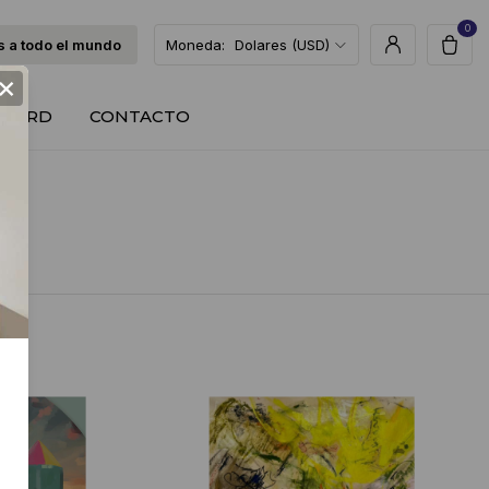
0
 a todo el mundo
Moneda:
Dolares (USD)
×
T CARD
CONTACTO