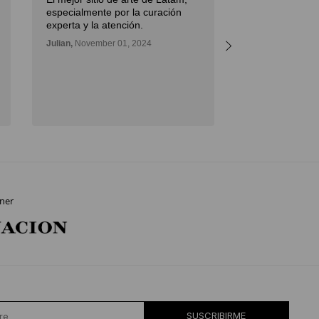
I had an excell
especialmente por la curación
Diderot Art wh
experta y la atención.
important paint
Julian,
November 01, 2024
great advice, a
the artwork to
outstanding.
Daniel,
November
ner
SUSCRIBIRME