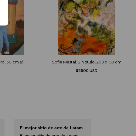
cero, 30 cm Ø
Sofia Mastai. Sin título, 200 x 150 cm
$5500 USD
El mejor sitio de arte de Latam
I had an excel
with…
El mejor sitio de arte de Latam,