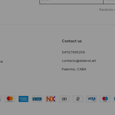
Recibirás 
Contact us
541127695259
s
contacto@diderot.art
ba
Palermo, CABA