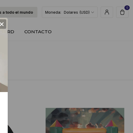
0
 a todo el mundo
Moneda:
Dolares (USD)
×
T CARD
CONTACTO