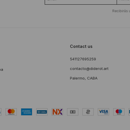
Recibirás 
Contact us
541127695259
s
contacto@diderot.art
ba
Palermo, CABA