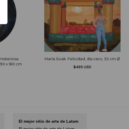
misteriosa
María Sivak. Felicidad, día cero, 30 cm Ø
190 x 180 cm
$495 USD
El mejor sitio de arte de Latam
I had an excel
with…
El mejor sitio de arte de Latam,