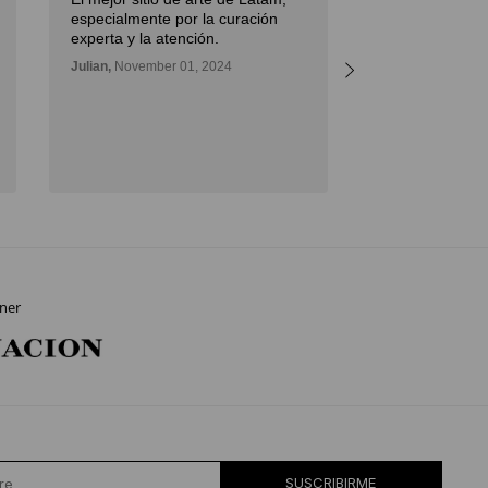
I had an excell
especialmente por la curación
Diderot Art wh
experta y la atención.
important paint
Julian,
November 01, 2024
great advice, a
the artwork to
outstanding.
Daniel,
November
ner
SUSCRIBIRME