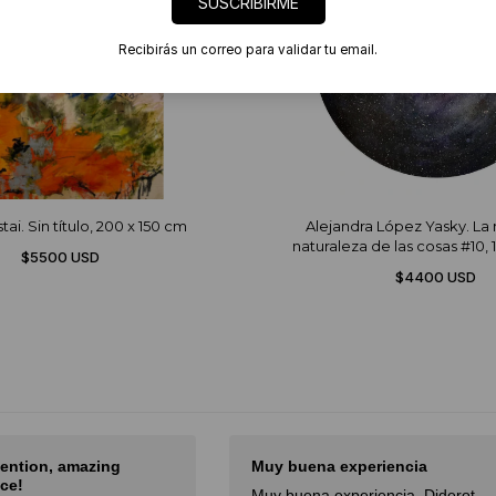
SUSCRIBIRME
Recibirás un correo para validar tu email.
ai. Sin título, 200 x 150 cm
Alejandra López Yasky. La 
naturaleza de las cosas #10, 
$5500 USD
$4400 USD
tention, amazing
Muy buena experiencia
ce!
Muy buena experiencia. Diderot