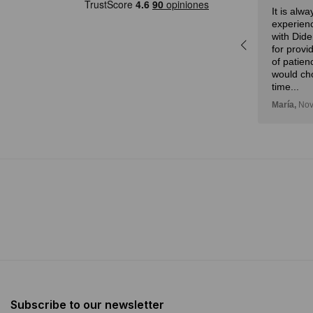
Eduardo,
28 de febrero, 2024
It is alw
a
experienc
r,
with Dide
idad
for provi
n!
of patien
would ch
time...
María,
Nov
Subscribe to our newsletter