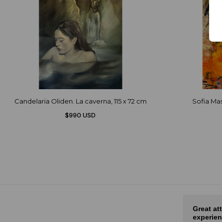
Candelaria Oliden. La caverna, 115 x 72 cm
Sofia Mast
$990 USD
Nice selection of art and fair
Great at
prices
experien
rot