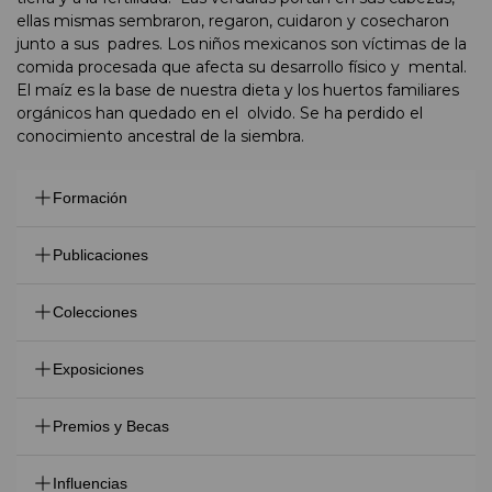
ellas mismas sembraron, regaron, cuidaron y cosecharon
junto a sus padres. Los niños mexicanos son víctimas de la
comida procesada que afecta su desarrollo físico y mental.
El maíz es la base de nuestra dieta y los huertos familiares
orgánicos han quedado en el olvido. Se ha perdido el
conocimiento ancestral de la siembra.
Formación
Licenciada en Artes gráficas y diseño por la Universidad
Publicaciones
de las Américas, Puebla
2019 Sistema Nacional de Creadores del Arte, FONCA.
Colecciones
Center for Creative Photography, Tucson, AZ. EUA
Exposiciones
Museum of Photographic Arts, San Diego, CA. EUA
Embajada de Indonesia en Mexico.
2019 Seleccionada Bienal FotoOax, Oaxaca, Oax.
Premios y Becas
Philadelphia Museum of Art. EUA
2018 Selecionada en el concurso La Reseva de la
Fotografisk Center. Copenhagen, Denmark.
Biosfera, Tehuacán- Cuicatlan.
2014 Premio Fundación Héctor y MarIa GarcÍa.
Sonoma Museum of Art. Sonoma, Ca. EUA
Influencias