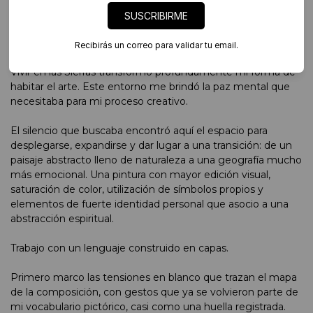
SUSCRIBIRME
Daniela Ramsfelder
Recibirás un correo para validar tu email.
18 de Julio de 1975
Vivir en las Sierras transformó profundamente mi forma de
habitar el arte. Este entorno me brindó la paz mental que
necesitaba para mi proceso creativo.
El silencio que buscaba encontró aquí el espacio para
desplegarse, expandirse y dar lugar a una transición: de un
paisaje abstracto lleno de naturaleza a una geografía mucho
más emocional. Una pintura con mayor edición visual,
saturación de color, utilización de símbolos propios y
elementos de fuerte identidad personal que asocio a una
abstracción espiritual.
Trabajo con un lenguaje construido en capas.
Primero marco las tensiones en blanco que trazan el mapa
de la composición, con gestos que ya se volvieron parte de
mi vocabulario pictórico, casi como una huella registrada.