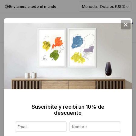
Enviamos a todo el mundo
Moneda:
Dolares (USD)
×
0
Home
>
breadcrumbs.mx
>
Artistas Mujeres
Artistas Mujeres
FILTER
Suscribite y recibí un 10% de
descuento