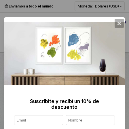
Enviamos a todo el mundo
Moneda:
Dolares (USD)
×
0
Home
>
Fotografía
>
Blanco y Negro
>
Suscribite y recibí un 10% de
descuento