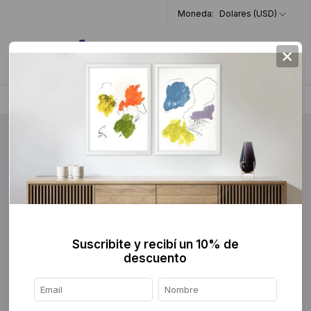
Moneda:
Dolares (USD)
×
0
Home
>
Escultura
>
Cerámica
>
Suscribite y recibí un 10% de
descuento