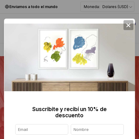
Enviamos a todo el mundo
Moneda:
Dolares (USD)
×
0
Home
>
Pintura
>
Abstracta
>
Suscribite y recibí un 10% de
descuento