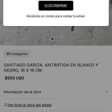
SUSCRIBIRME
Recibirás un correo para validar tu email.
3 imágenes
SANTIAGO GARCÍA. ANTÁRTIDA EN BLANCO Y
NEGRO, 16 X 16 CM
$550 USD
Información de la obra
Ver toda la obra del artista