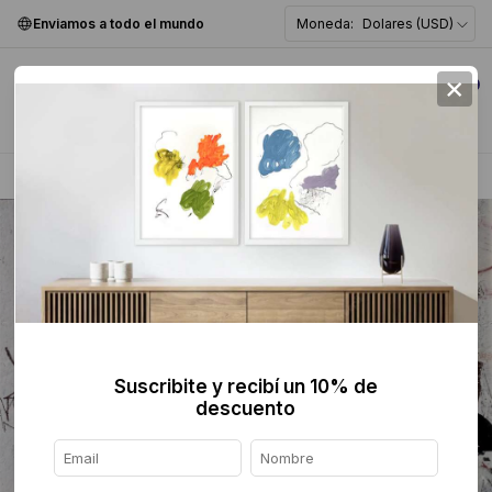
Enviamos a todo el mundo
Moneda:
Dolares (USD)
×
0
Home
>
Pintura
>
Abstracta
>
Suscribite y recibí un 10% de
descuento