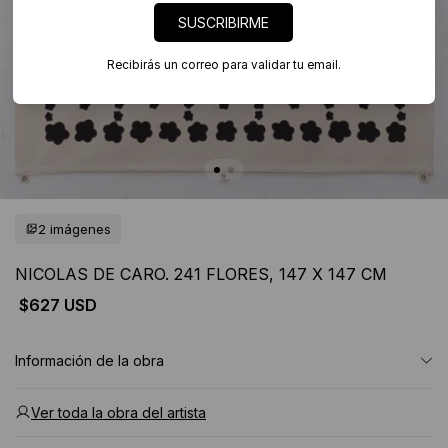
SUSCRIBIRME
Recibirás un correo para validar tu email.
2 imágenes
NICOLAS DE CARO. 241 FLORES, 147 X 147 CM
$627 USD
Información de la obra
Ver toda la obra del artista