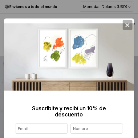
Enviamos a todo el mundo
Moneda:
Dolares (USD)
×
0
Home
>
Pintura
>
Figurativa
>
Suscribite y recibí un 10% de
descuento