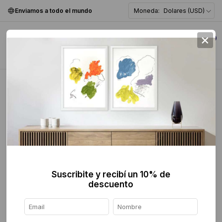
Enviamos a todo el mundo
Moneda:
Dolares (USD)
×
0
Home
>
Pintura
>
Abstracta
>
Suscribite y recibí un 10% de
descuento