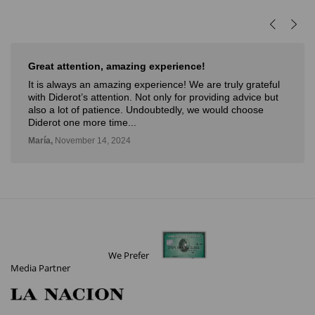
reat attention, amazing experience!
Muy
t is always an amazing experience! We are truly grateful
Muy 
ith Diderot’s attention. Not only for providing advice but
nove
lso a lot of patience. Undoubtedly, we would choose
con 
iderot one more time...
Deli,
aría,
November 14, 2024
We Prefer
Media Partner