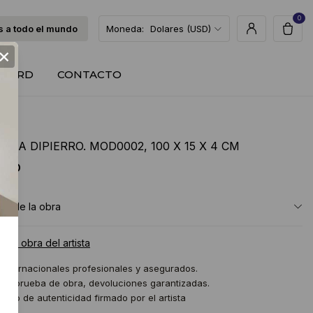
0
 a todo el mundo
Moneda:
Dolares (USD)
×
T CARD
CONTACTO
INA DIPIERRO. MOD0002, 100 X 15 X 4 CM
 USD
ón de la obra
a la obra del artista
 internacionales profesionales y asegurados.
 de prueba de obra, devoluciones garantizadas.
icado de autenticidad firmado por el artista