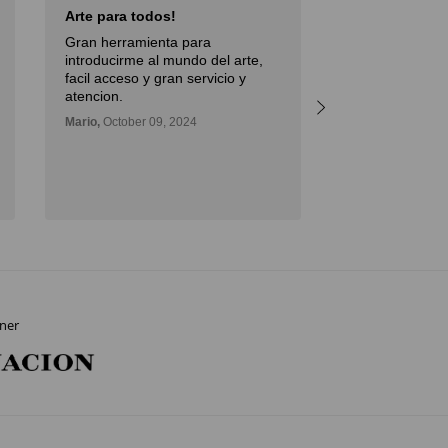
Arte para todos!
Excellent Serv
Gran herramienta para
Débora,
October 
introducirme al mundo del arte,
facil acceso y gran servicio y
atencion.
Mario,
October 09, 2024
ner