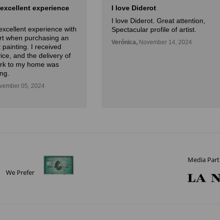
 excellent experience
I love Diderot
I love Diderot. Great attention,
excellent experience with
Spectacular profile of artist.
Art when purchasing an
Verónica,
November 14, 2024
 painting. I received
ice, and the delivery of
ork to my home was
ng.
ember 05, 2024
Media Part
We Prefer