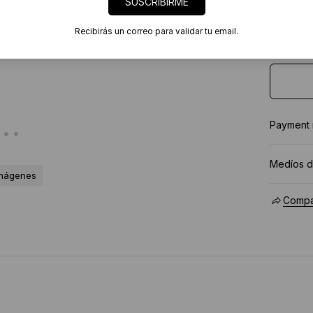
SUSCRIBIRME
★★★★
Recibirás un correo para validar tu email.
Payment
Medíos d
imágenes
Compar