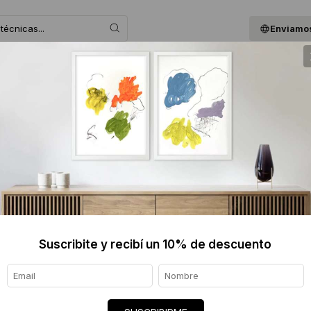
Enviamos
 ASESORAMOS
BLOG
QUIENES SOMOS
GIF
MARCOL
$2420
Informaci
Ver tod
Suscribite y recibí un 10% de descuento
Envíos
7 días
Certif