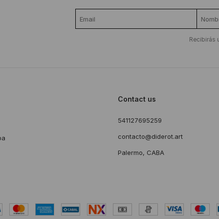
Recibirás 
Contact us
541127695259
s
contacto@diderot.art
ba
Palermo, CABA