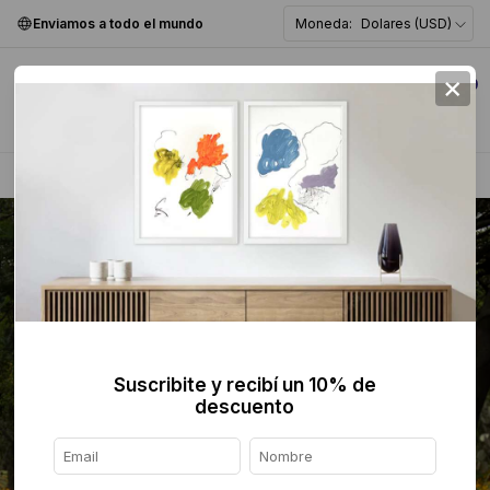
Enviamos a todo el mundo
Moneda:
Dolares (USD)
×
0
Home
>
Fotografía
>
Color
>
Suscribite y recibí un 10% de
descuento