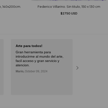
o, 140x200cm.
Federico Villarino. Sin titulo, 150 x 130 cm
$2750 USD
Arte para todos!
Excellent Serv
Gran herramienta para
Débora,
October 
introducirme al mundo del arte,
facil acceso y gran servicio y
atencion.
Mario,
October 09, 2024