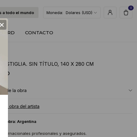
0
 a todo el mundo
Moneda:
Dolares (USD)
×
T CARD
CONTACTO
CASTIGLIA. SIN TÍTULO, 140 X 280 CM
 USD
ón de la obra
a la obra del artista
 la obra:
Argentina
 internacionales profesionales y asegurados.