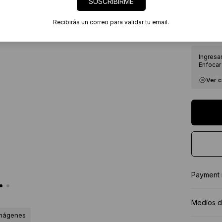
SUSCRIBIRME
7 días
Certif
Recibirás un correo para validar tu email.
★★★★
Ingresa
Enfocar 
Ver 
Payment
Medíos d
imágenes