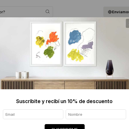
Enviamos
 ASESORAMOS
BLOG
QUIENES SOMOS
GIF
FLORA 
$6490
Informaci
Ver tod
Suscribite y recibí un 10% de descuento
Origen de
Envíos