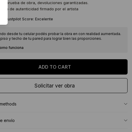
 de prueba de obra, devoluciones garantizadas.
icado de autenticidad firmado por el artista
★
Trustpilot Score: Excelente
ndo desde tu celular podés probar la obra en con realidad aumentada.
piso y techo de tu pared para lograr bien las proporciones.
como funciona
Solicitar ver obra
 methods
e envío