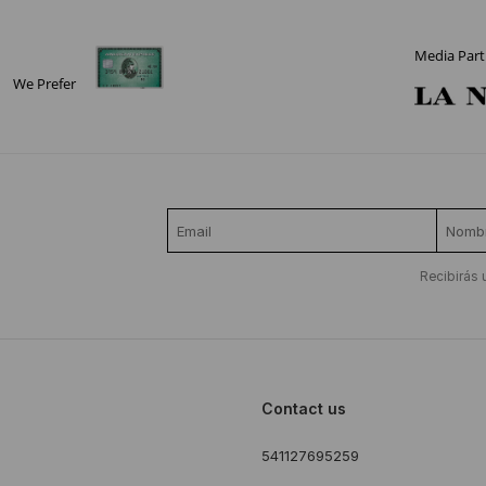
Media Part
We Prefer
Recibirás 
Contact us
541127695259
s