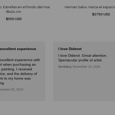
. Estrellas en el fondo del mar.
Hernan Salvo. Hacia el espaci
18x24 cm.
$2750 USD
$550 USD
 excellent experience
I love Diderot
I love Diderot. Great attention,
excellent experience with
Spectacular profile of artist.
Art when purchasing an
Verónica,
November 14, 2024
 painting. I received
ice, and the delivery of
ork to my home was
ng.
ember 05, 2024