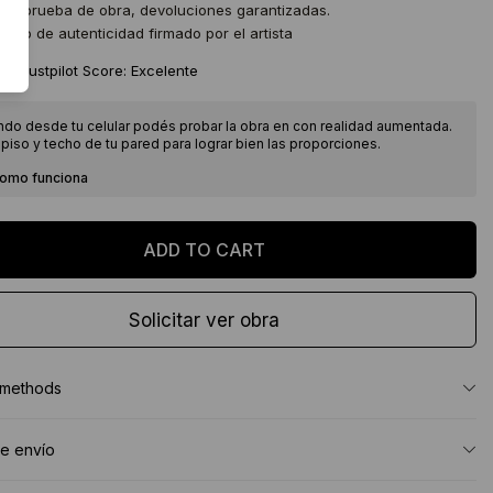
 de prueba de obra, devoluciones garantizadas.
icado de autenticidad firmado por el artista
★
Trustpilot Score: Excelente
ndo desde tu celular podés probar la obra en con realidad aumentada.
piso y techo de tu pared para lograr bien las proporciones.
como funciona
Solicitar ver obra
 methods
e envío