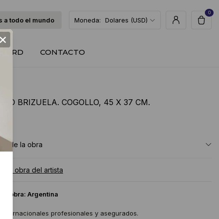
0
 a todo el mundo
Moneda:
Dolares (USD)
×
T CARD
CONTACTO
DO BRIZUELA. COGOLLO, 45 X 37 CM.
USD
ón de la obra
a la obra del artista
 la obra:
Argentina
 internacionales profesionales y asegurados.