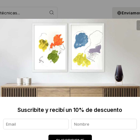
Enviamos
 ASESORAMOS
BLOG
QUIENES SOMOS
GIF
FERNAN
$690 
Informaci
Ver tod
Suscribite y recibí un 10% de descuento
Origen de
Envíos