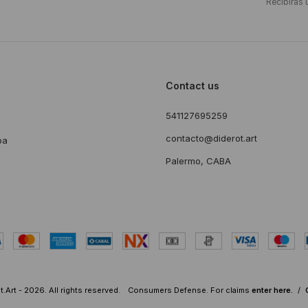
Recibirás 
Contact us
541127695259
s
contacto@diderot.art
ba
Palermo, CABA
.Art - 2026. All rights reserved.
Consumers Defense. For claims
enter here.
/