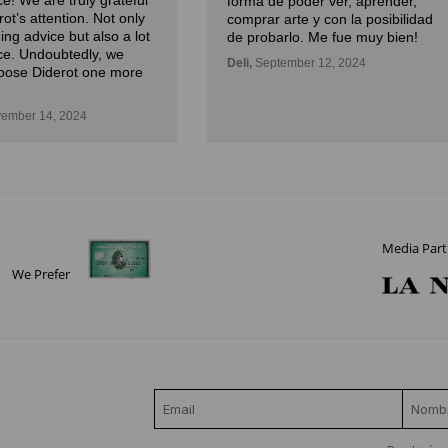
e! We are truly grateful
forma de poder ver, aprender,
rot’s attention. Not only
comprar arte y con la posibilidad
ding advice but also a lot
de probarlo. Me fue muy bien!
ce. Undoubtedly, we
Deli,
September 12, 2024
oose Diderot one more
ember 14, 2024
Media Part
We Prefer