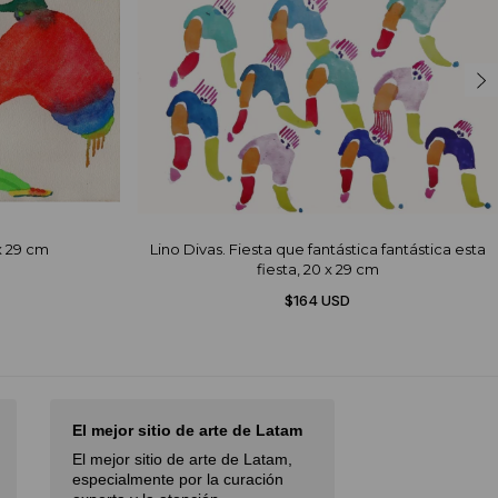
 x 29 cm
Lino Divas. Fiesta que fantástica fantástica esta
fiesta, 20 x 29 cm
$164 USD
El mejor sitio de arte de Latam
I had an excel
with…
El mejor sitio de arte de Latam,
I had an excell
especialmente por la curación