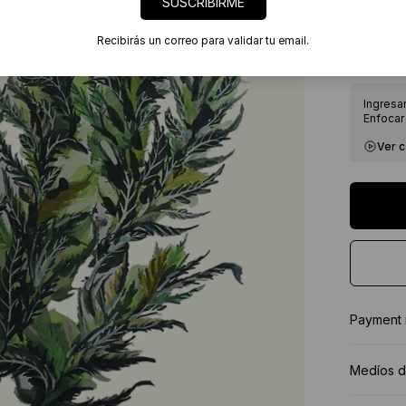
SUSCRIBIRME
7 días
Certif
Recibirás un correo para validar tu email.
★★★★
Ingresa
Enfocar 
Ver 
Payment
Medíos d