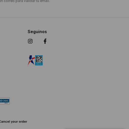
un correo para validar tu email.
Seguinos
Cancel your order