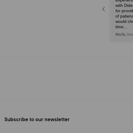
experienc
r,
with Dide
idad
for provi
n!
of patien
would ch
time...
María,
Nov
Subscribe to our newsletter