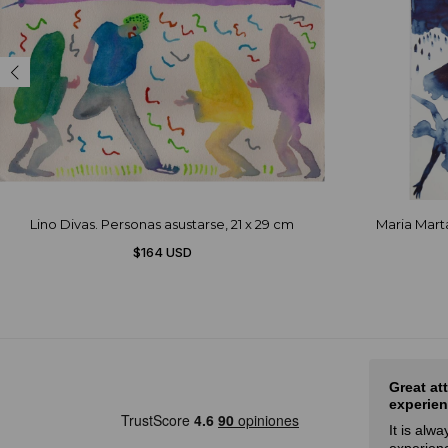
Lino Divas. Personas asustarse, 21 x 29 cm
Maria Marta 
$164 USD
Nice selection of art and fair
Great at
prices
experien
rot
Eduardo,
28 de febrero, 2024
It is alw
a