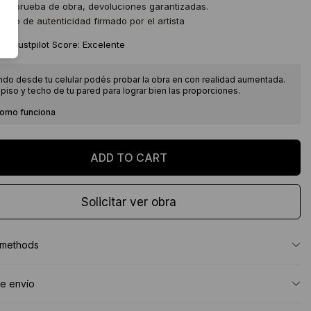
 de prueba de obra, devoluciones garantizadas.
icado de autenticidad firmado por el artista
★
Trustpilot Score: Excelente
ndo desde tu celular podés probar la obra en con realidad aumentada.
piso y techo de tu pared para lograr bien las proporciones.
como funciona
Solicitar ver obra
 methods
e envío