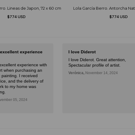
rro. Lineas de Japon, 72 x 60 cm
Lola García Berro. Antorcha Nat
$774 USD
$774 USD
 excellent experience
I love Diderot
I love Diderot. Great attention,
excellent experience with
Spectacular profile of artist.
Art when purchasing an
Verónica,
November 14, 2024
 painting. I received
ice, and the delivery of
ork to my home was
ng.
ember 05, 2024