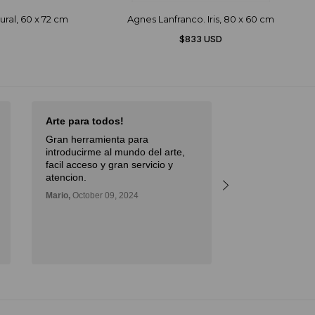
ural, 60 x 72 cm
Agnes Lanfranco. Iris, 80 x 60 cm
$833 USD
Arte para todos!
Excellent Serv
Gran herramienta para
Débora,
October 
introducirme al mundo del arte,
facil acceso y gran servicio y
atencion.
Mario,
October 09, 2024