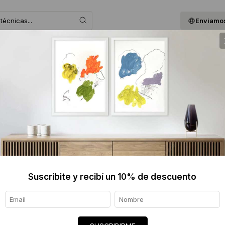
Enviamos
 ASESORAMOS
BLOG
QUIENES SOMOS
GIF
FELICI
$728 
Informaci
Ver tod
Suscribite y recibí un 10% de descuento
Origen de
Envíos