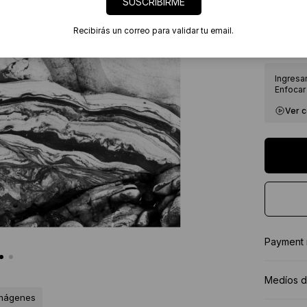
SUSCRIBIRME
7 días
Certif
Recibirás un correo para validar tu email.
★★★★
Ingresa
Enfocar 
Ver 
Payment
Medíos d
imágenes