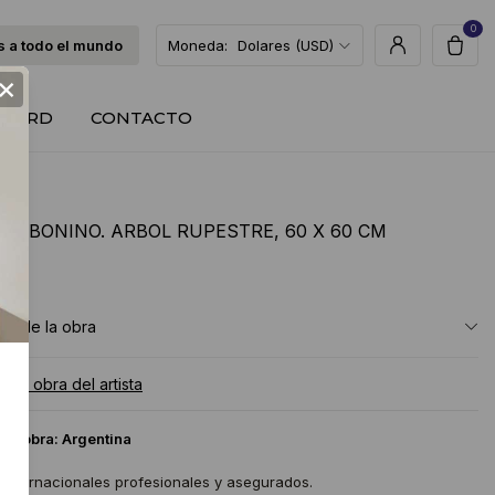
0
 a todo el mundo
Moneda:
Dolares (USD)
×
T CARD
CONTACTO
TAS BONINO. ARBOL RUPESTRE, 60 X 60 CM
USD
ón de la obra
a la obra del artista
 la obra:
Argentina
 internacionales profesionales y asegurados.