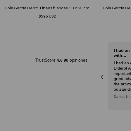
Lola García Berro. Lineas blancas, 50 x 50 cm
Lola García Be
$595 USD
El mejor sitio de arte de Latam
I had an
with…
rot
El mejor sitio de arte de Latam,
I had an 
a
especialmente por la curación
Diderot 
r,
experta y la atención.
important
idad
Julian,
November 01, 2024
great adv
n!
the artw
outstandi
Daniel,
Nov