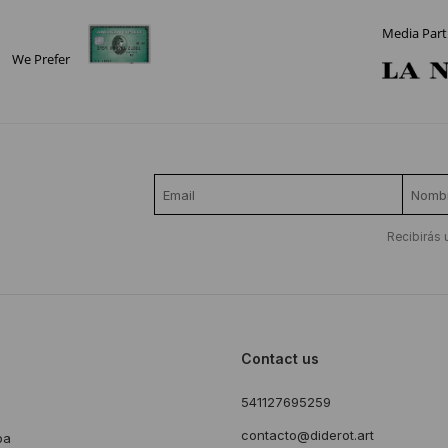
Media Part
We Prefer
Recibirás 
Contact us
541127695259
s
contacto@diderot.art
ba