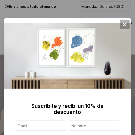
Enviamos a todo el mundo
Moneda:
Dolares (USD)
×
0
Home
>
Pintura
>
Abstracta
>
Suscribite y recibí un 10% de
descuento