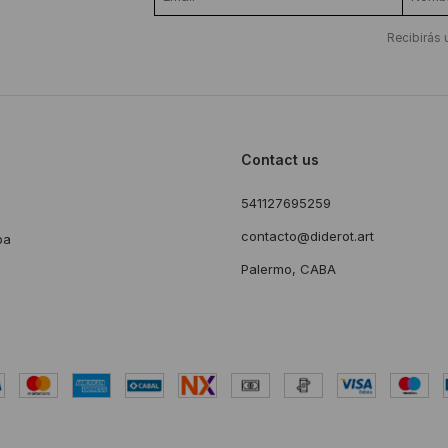
Recibirás 
Contact us
541127695259
s
contacto@diderot.art
ba
Palermo, CABA