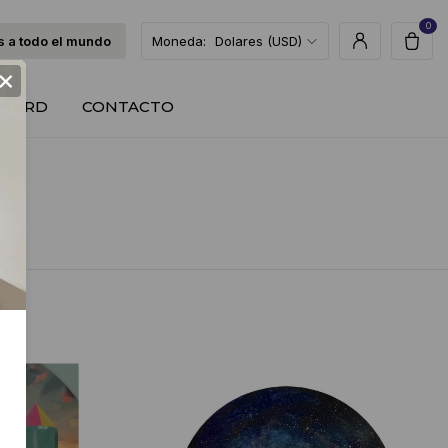
0
 a todo el mundo
Moneda:
Dolares (USD)
×
T CARD
CONTACTO