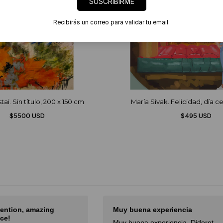
SUSCRIBIRME
Recibirás un correo para validar tu email.
ai. Sin título, 200 x 150 cm
María Sivak. Felicidad, día 
$5500 USD
$495 USD
y buena experiencia
El mejor sitio de arte de 
y buena experiencia. Diderot
El mejor sitio de arte de La