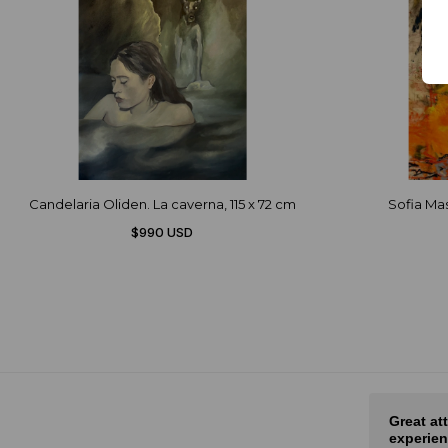
Candelaria Oliden. La caverna, 115 x 72 cm
Sofia Mast
$990 USD
 and fair
Great attention, amazing
Mu
experience!
Mu