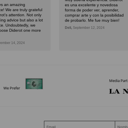
 una excelente y novedosa
especialmente por la curaci
rma de poder ver, aprender,
experta y la atención.
mprar arte y con la posibilidad
Julian,
November 01, 2024
 probarlo. Me fue muy bien!
i,
September 12, 2024
Media Part
We Prefer