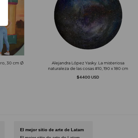
cero, 30 cm Ø
Alejandra López Yasky. La misteriosa
naturaleza de las cosas #10, 190 x 180 cm
$4400 USD
Latam
I had an excellent experience
I love D
with…
tam,
I love Di