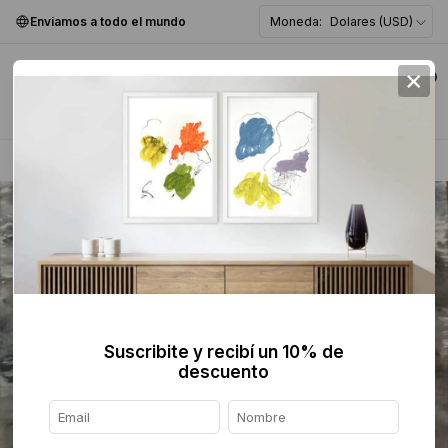
Enviamos a todo el mundo
Moneda:
Dolares (USD)
×
0
Home
>
Pintura
>
Figurativa
>
Suscribite y recibí un 10% de
descuento