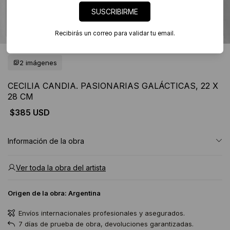
SUSCRIBIRME
Recibirás un correo para validar tu email.
2 imágenes
CECILIA CANDIA. PASIONARIAS GALÁCTICAS, 22 X
28 CM
$385 USD
Información de la obra
Ver toda la obra del artista
Origen de la obra:
Argentina
Envíos internacionales profesionales y asegurados.
7 días de prueba de obra, devoluciones garantizadas.