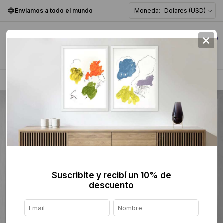
Enviamos a todo el mundo
Moneda:
Dolares (USD)
×
0
Home
>
Dibujo
>
Suscribite y recibí un 10% de
descuento