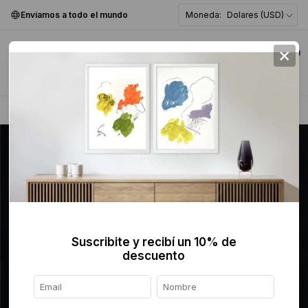
Enviamos a todo el mundo
Moneda:
Dolares (USD)
×
0
Home
>
Pintura
>
Figurativa
>
Suscribite y recibí un 10% de
descuento