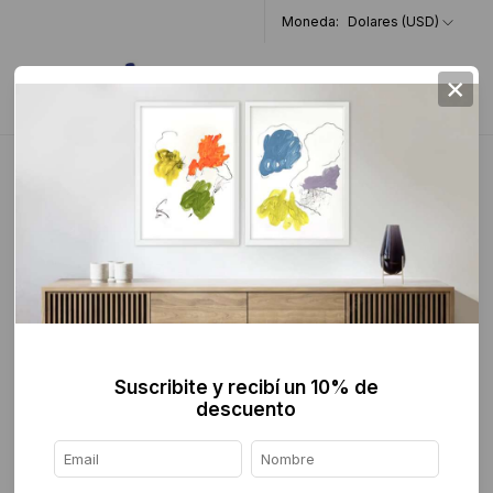
Moneda:
Dolares (USD)
×
0
Home
>
Artistas
>
Alfredo Muñoz
>
Suscribite y recibí un 10% de
descuento