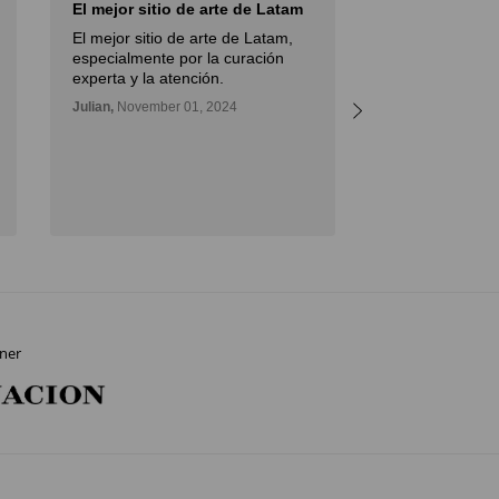
El mejor sitio de arte de Latam
I had an excel
with…
El mejor sitio de arte de Latam,
I had an excell
especialmente por la curación
Diderot Art wh
experta y la atención.
important paint
Julian,
November 01, 2024
great advice, a
the artwork to
outstanding.
Daniel,
November
ner