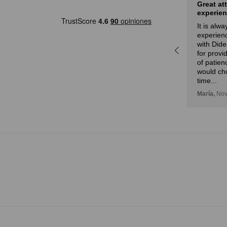
Nice selection of art and fair
Great at
prices
experien
rot
Eduardo,
28 de febrero, 2024
It is alw
a
experienc
r,
with Dide
idad
for provi
n!
of patien
would ch
time...
María,
Nov