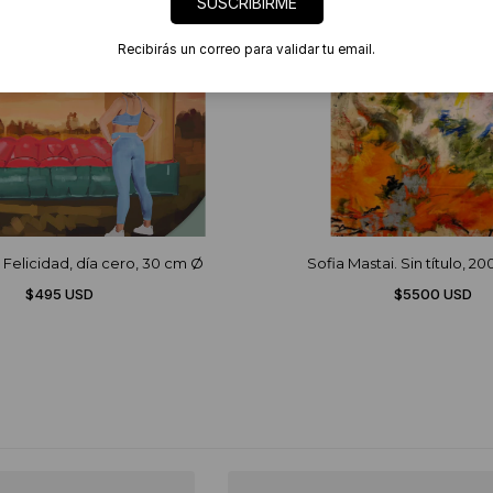
SUSCRIBIRME
Recibirás un correo para validar tu email.
 Felicidad, día cero, 30 cm Ø
Sofia Mastai. Sin título, 2
$495 USD
$5500 USD