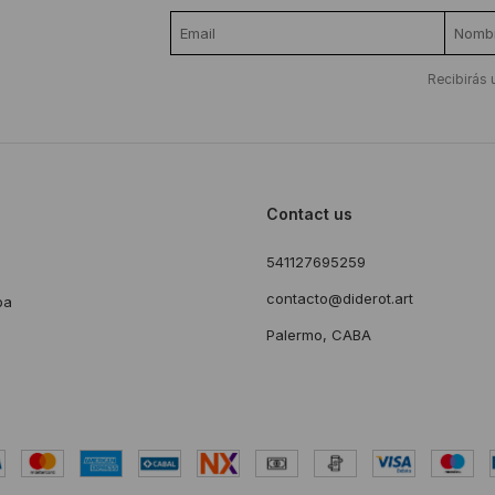
Recibirás 
Contact us
541127695259
s
contacto@diderot.art
ba
Palermo, CABA