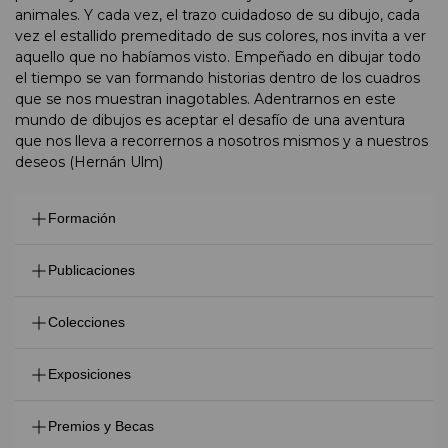
animales. Y cada vez, el trazo cuidadoso de su dibujo, cada
vez el estallido premeditado de sus colores, nos invita a ver
aquello que no habíamos visto. Empeñado en dibujar todo
el tiempo se van formando historias dentro de los cuadros
que se nos muestran inagotables. Adentrarnos en este
mundo de dibujos es aceptar el desafío de una aventura
que nos lleva a recorrernos a nosotros mismos y a nuestros
deseos (Hernán Ulm)
Formación
Autodidacta
Publicaciones
Plataforma Futuro, Ministerio de Cultura de la Nación,
Colecciones
2017. Beca Nacional para Proyectos Grupales, Fondo
Nacional de las Artes, 2009. Entrecampos. Encuentro de
Su obra forma parte de las siguientes colecciones
Exposiciones
artistas con los curadores Kevin Power, Rachel Weiss,
públicas: Museo Castagnino+macro de Rosario, Museo
Patricia Hakim, Córdoba, 2009. Beca Trama, El
de Arte Contemporáneo de Salta (MAC), Museo de
MUESTRAS INDIVIDUALES 2025. Los resplandores.
Encuentro. Jornadas regionales de intercambio en
Premios y Becas
Bellas Artes de Salta (MBAS)
Galería Mamoré. Julio 2025. A lo largo del tiempo. Legui
gestión artística y redes de cooperación cultural en