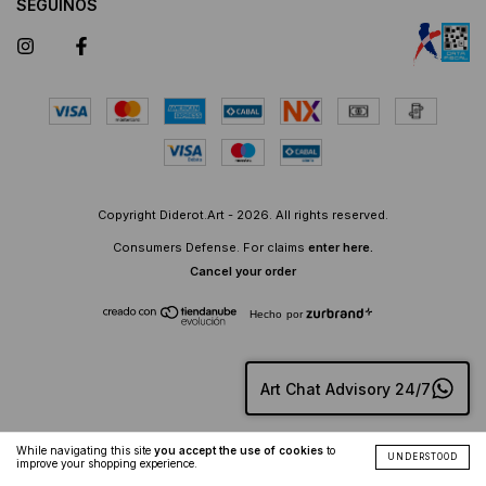
SEGUINOS
Copyright Diderot.Art - 2026. All rights reserved.
Consumers Defense. For claims
enter here.
Cancel your order
Hecho por
Art Chat Advisory 24/7
While navigating this site
you accept the use of cookies
to
UNDERSTOOD
improve your shopping experience.