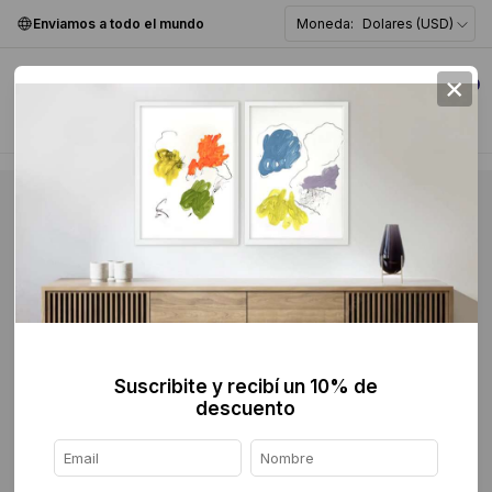
Enviamos a todo el mundo
Moneda:
Dolares (USD)
×
0
Suscribite y recibí un 10% de
descuento