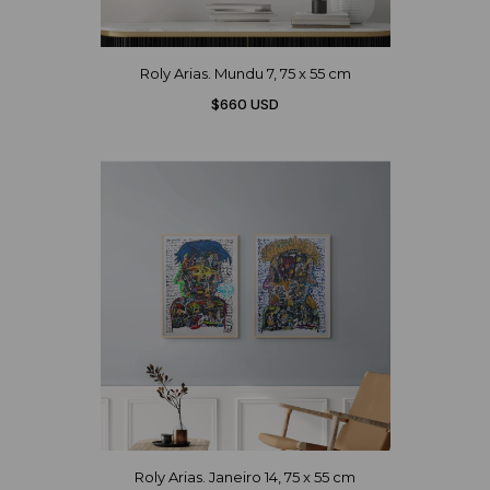
Reflejos y duplicaciones. Galería de Arte Mamoré. Salta,
marzo. 2006. Apuntes en la Plaza. Plaza de Almas.
Salta. 2005. 70 Apuntes. Pinturas. Galería Fedro. Salta.
Junio. 2004. Roly Arias Dibujos. Galería Fedro. Salta.
Roly Arias. Mundu 7, 75 x 55 cm
Setiembre 2003. Trabajar cansa. Centro Cultural
$660 USD
Aristene Papi. Salta, marzo. 2003. Dibujos Encontrados.
Espacio Rayuela. Salta. Noviembre. 2001. Esos dibujos
en tinta china. Dibujos. Aldo. Salta, mayo. 2000. Corpo a
Terra. Pintura. Imágenes digitales. Video. Galería de arte
A. Salta, setiembre. 1999. Mientras tanto. Pintura. La
Casona del Molino. Salta, noviembre. 1997. Barrio.
Pintura. Hotel Colonial. Salta, agosto. 1995. Perdiendo el
tiempo. Dibujo. La Casona del Molino. Salta, abril. 1994.
Fuga. Dibujo. Museo Provincial de Bellas Artes. Salta,
octubre.
Roly Arias. Janeiro 14, 75 x 55 cm