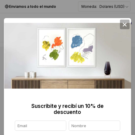
Enviamos a todo el mundo
Moneda:
Dolares (USD)
×
0
Suscribite y recibí un 10% de
descuento