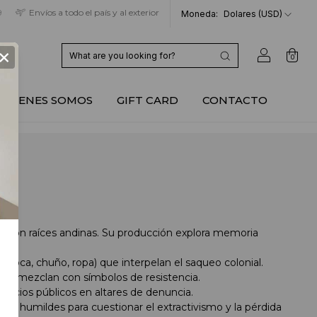
9
Envíos a todo el país y al exterior
Moneda:
Dolares (USD)
×
0
QUIENES SOMOS
GIFT CARD
CONTACTO
 con raíces andinas. Su producción explora memoria
e coca, chuño, ropa) que interpelan el saqueo colonial.
 se mezclan con símbolos de resistencia.
pacios públicos en altares de denuncia.
ales humildes para cuestionar el extractivismo y la pérdida