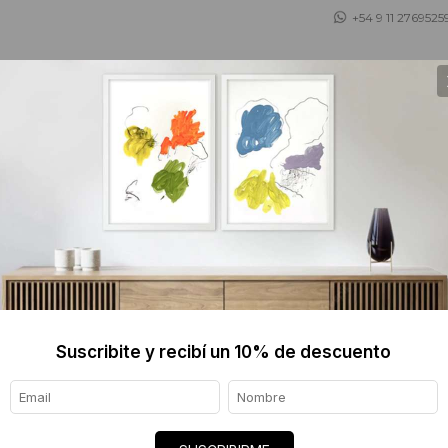
+54 9 11 2769525
 ASESORAMOS
TIENDA DE OBJETOS
BLOG
Marcelo Coca
1979, Argentina
Marcelo Coca fusiona arte contemporáneo
colectiva e identidad norteña mediante:
Suscribite y recibí un 10% de descuento
Instalaciones con objetos rituales (hojas d
Pinturas-collage donde retratos populares
Acciones performáticas que convierten es
Su obra politiza lo sagrado, usando materi