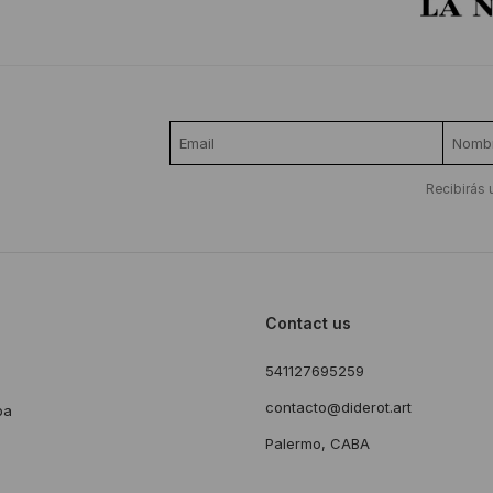
Recibirás 
Contact us
541127695259
s
contacto@diderot.art
ba
Palermo, CABA