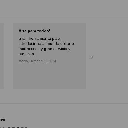
Excellent Service!!
Nice sel
prices
Débora,
October 09, 2024
rte,
Eduardo,
y
ner