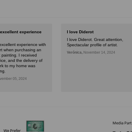
love Diderot
Arte para todos!
love Diderot. Great attention,
Gran herramienta para
ectacular profile of artist.
introducirme al mundo del a
facil acceso y gran servicio 
rónica,
November 14, 2024
atencion.
Mario,
October 09, 2024
Media Part
We Prefer