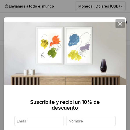
Enviamos a todo el mundo
Moneda:
Dolares (USD)
×
0
Suscribite y recibí un 10% de
descuento