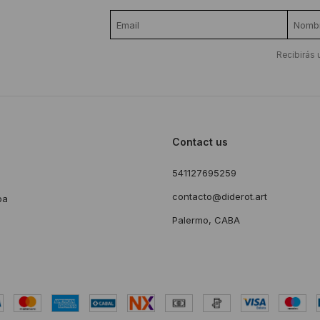
Recibirás 
Contact us
541127695259
s
contacto@diderot.art
ba
Palermo, CABA