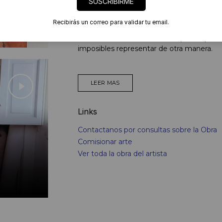
SUSCRIBIRME
Me detengo con las imagnes en mi mente h
tortugas y sapos, sobre hojas y sobre telas
Recibirás un correo para validar tu email.
En mi caso, el Arte es una vía para expres
imposibles representar de otra manera.
LEER MAS
Links
Contactanos por consultas sobre la Obra
Comisionar arte
Ver toda la obra del artista