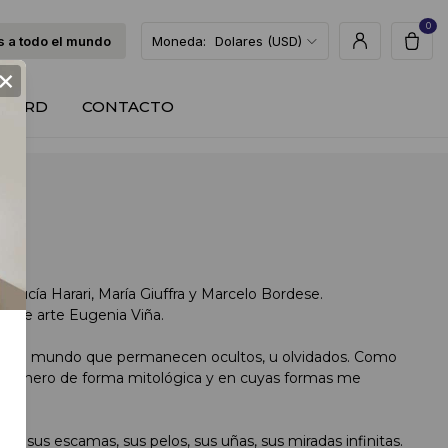
0
 a todo el mundo
Moneda:
Dolares (USD)
×
T CARD
CONTACTO
 Lucía Harari, María Giuffra y Marcelo Bordese.
tica de arte Eugenia Viña.
os del mundo que permanecen ocultos, u olvidados. Como
ue venero de forma mitológica y en cuyas formas me
 de sus escamas, sus pelos, sus uñas, sus miradas infinitas.