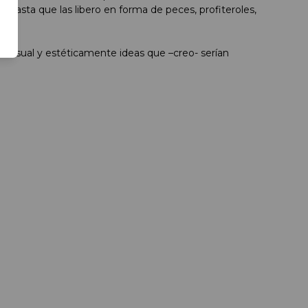
asta que las libero en forma de peces, profiteroles,
.”
ar visual y estéticamente ideas que –creo- serían