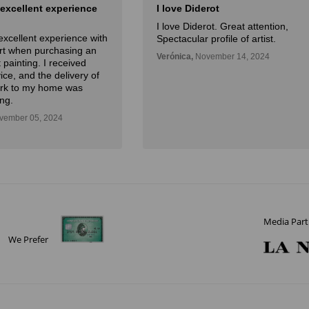
 excellent experience
I love Diderot
I love Diderot. Great attention,
excellent experience with
Spectacular profile of artist.
Art when purchasing an
Verónica,
November 14, 2024
 painting. I received
ice, and the delivery of
ork to my home was
ng.
ember 05, 2024
Media Part
We Prefer