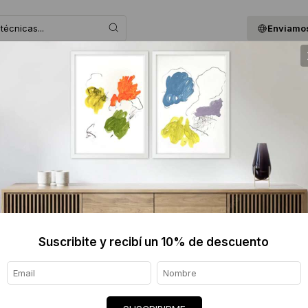
Enviamos
 ASESORAMOS
BLOG
QUIENES SOMOS
GIF
Ezequiel Albanell
Buenos Aires, Septiembre 1972
Estudió en los talleres de Verónica Gomez,
Realizó clínica de obra con la artista y crí
Suscribite y recibí un 10% de descuento
“Mi obra busca recuperar esos fragment
en lo mágico de los anfibios, animales q
detengo.
Observo los detalles más sutiles: cada una