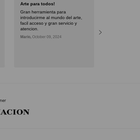
Arte para todos!
Excellent Serv
Gran herramienta para
Débora,
October 
introducirme al mundo del arte,
facil acceso y gran servicio y
atencion.
Mario,
October 09, 2024
ner