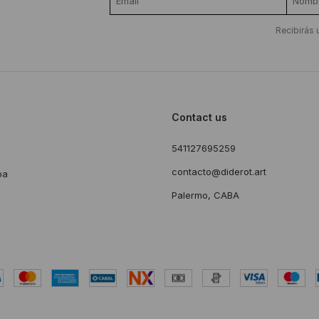
Recibirás 
Contact us
541127695259
s
contacto@diderot.art
ba
Palermo, CABA