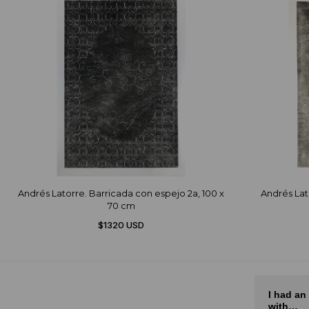
Andrés Latorre. Barricada con espejo 2a, 100 x
Andrés Lat
70 cm
$1320 USD
El mejor sitio de arte de Latam
I had an
with…