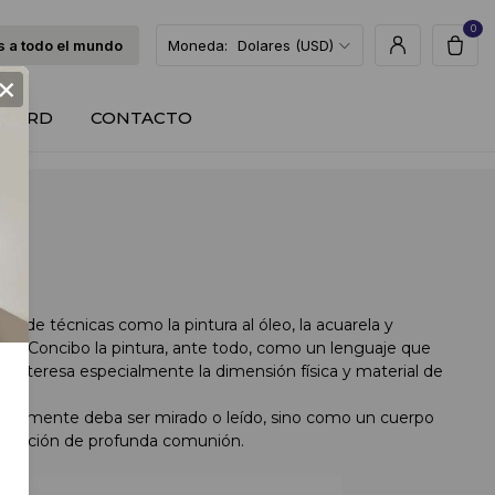
0
 a todo el mundo
Moneda:
Dolares (USD)
×
T CARD
CONTACTO
és de técnicas como la pintura al óleo, la acuarela y
fito. Concibo la pintura, ante todo, como un lenguaje que
 interesa especialmente la dimensión física y material de
mplemente deba ser mirado o leído, sino como un cuerpo
a relación de profunda comunión.