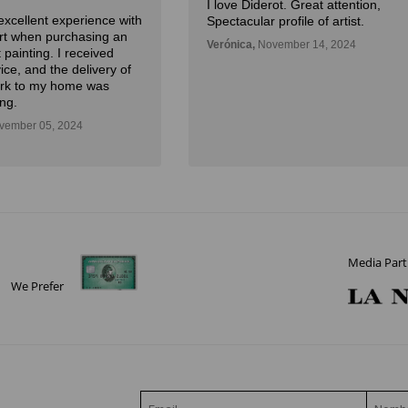
I love Diderot. Great attention,
excellent experience with
Spectacular profile of artist.
Art when purchasing an
Verónica,
November 14, 2024
 painting. I received
ice, and the delivery of
ork to my home was
ng.
ember 05, 2024
Media Part
We Prefer