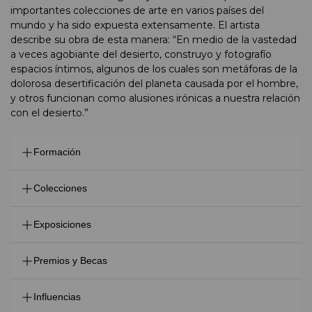
importantes colecciones de arte en varios países del
mundo y ha sido expuesta extensamente. El artista
describe su obra de esta manera: “En medio de la vastedad
a veces agobiante del desierto, construyo y fotografío
espacios íntimos, algunos de los cuales son metáforas de la
dolorosa desertificación del planeta causada por el hombre,
y otros funcionan como alusiones irónicas a nuestra relación
con el desierto.”
Formación
Es Licenciado en Comunicación y Mercadotecnia
Colecciones
Museo Del Barrio, New York, USA
Exposiciones
Houston Fine Art Museum, Houston, Texas, USA
Museo de Arte Moderno, CDMX
2017 All the deserts are my desert, National Gallery,
Premios y Becas
Centro de Arte Aragones Contemporaneo, Huesca,
Bangkok, Tailandia
España
2015 Tempestade de Luz, Galería De Babel, São Paulo,
Sistema Nacional de Creadores FONCA
Coleccion Femsa, Monterrey, Nuevo León, México
Influencias
Brasil
QUIEN 50 (50 Mexicanos que están transformando a
Colección Luag Lehigh University, Bethlemen,