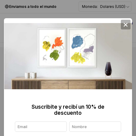
Enviamos a todo el mundo
Moneda:
Dolares (USD)
×
0
Suscribite y recibí un 10% de
descuento