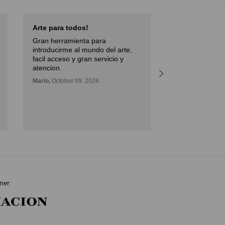
Arte para todos!
Excellent Serv
Gran herramienta para
Débora,
October 
introducirme al mundo del arte,
facil acceso y gran servicio y
atencion.
Mario,
October 09, 2024
ner