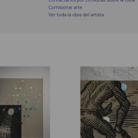
Contactanos por consultas sobre la Obra
2019 Zona Maco, Galería Arróniz, Ce
2004 Beca Fomento a proyectos y coin
Comisionar arte
2018 Zona Maco, Rofa Projects, USA,
Ver toda la obra del artista
2017 Zona Maco Sur, Solo Show, “Las 
curado por Tania Ragasol, Rofa Proje
2015 Context, Rofa Projects, Miami, U