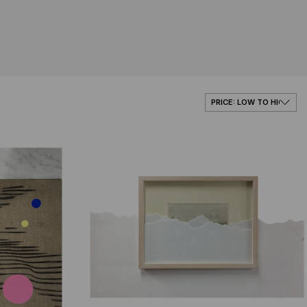
ntro Banamex, CDMX, México
versiones culturales, FONCA, México
 Centro Banamex, CDMX, México
cosas no son lo que aparentan” Proyecto
cts, USA, Centro Banamex, CDMX, México
SA