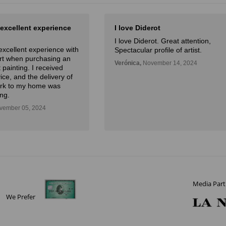
 excellent experience
I love Diderot
I love Diderot. Great attention,
excellent experience with
Spectacular profile of artist.
Art when purchasing an
Verónica,
November 14, 2024
 painting. I received
ice, and the delivery of
ork to my home was
ng.
ember 05, 2024
Media Part
We Prefer