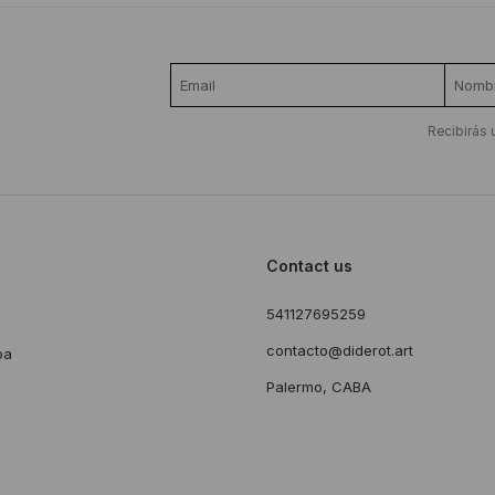
Recibirás 
Contact us
541127695259
s
contacto@diderot.art
ba
Palermo, CABA