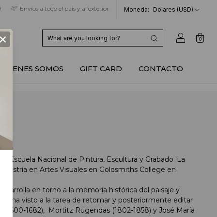
9
Envíos a todo el país y al exterior
Moneda:
Dolares (USD)
×
0
QUIENES SOMOS
GIFT CARD
CONTACTO
 en Escuela Nacional de Pintura, Escultura y Grabado 'La
Maestría en Artes Visuales en Goldsmiths College en
esarrolla en torno a la memoria histórica del paisaje y
 se ha visto a la tarea de retomar y posteriormente editar
ne (1600-1682), Mortitz Rugendas (1802-1858) y José María