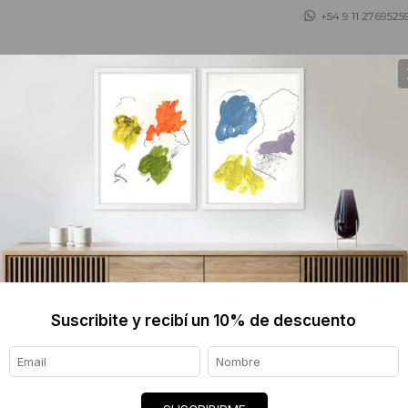
+54 9 11 2769525
 ASESORAMOS
TIENDA DE OBJETOS
BLOG
Alejandro Pintado
1973, México
Estudió la Licenciatura en Artes Plásticas
Esmeralda' en la Ciudad de México y una 
Suscribite y recibí un 10% de descuento
Inglaterra.
La investigación de Alejandro Pintado se d
su transformación en el tiempo. Para esto
el trabajo de artistas como Claude Lorrai