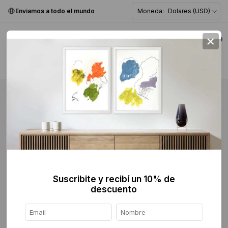
Enviamos a todo el mundo
Moneda:
Dolares (USD)
×
0
Suscribite y recibí un 10% de
descuento