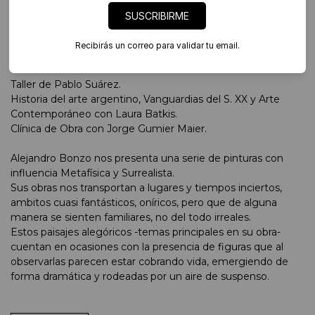
SUSCRIBIRME
Alejandro Bonzo
Recibirás un correo para validar tu email.
Buenos Aires, Septiembre 1976
Taller de Pablo Suárez.
Historia del arte argentino, Vanguardias del S. XX y Arte
Contemporáneo con Laura Batkis.
Clínica de Obra con Jorge Gumier Maier.
Alejandro Bonzo nos presenta una serie de pinturas con
influencia Metafísica y Surrealista.
Sus obras nos transportan a lugares y tiempos inciertos,
ambitos cuasi fantásticos, oníricos, pero que de alguna
manera se sienten familiares, no del todo irreales.
Estos paisajes alegóricos -temas principales en su obra-
cuentan en ocasiones con la presencia de figuras que al
observarlas parecen estar cobrando vida, emergiendo de
forma dramática y rodeadas por un aire de suspenso.